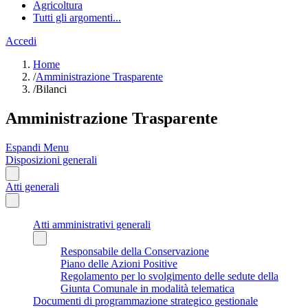
Agricoltura
Tutti gli argomenti...
Accedi
Home
/
Amministrazione Trasparente
/
Bilanci
Amministrazione Trasparente
Espandi Menu
Disposizioni generali
Atti generali
Atti amministrativi generali
Responsabile della Conservazione
Piano delle Azioni Positive
Regolamento per lo svolgimento delle sedute della
Giunta Comunale in modalità telematica
Documenti di programmazione strategico gestionale