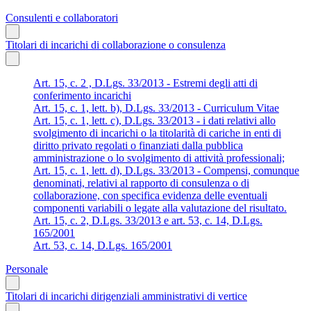
Consulenti e collaboratori
Titolari di incarichi di collaborazione o consulenza
Art. 15, c. 2 , D.Lgs. 33/2013 - Estremi degli atti di
conferimento incarichi
Art. 15, c. 1, lett. b), D.Lgs. 33/2013 - Curriculum Vitae
Art. 15, c. 1, lett. c), D.Lgs. 33/2013 - i dati relativi allo
svolgimento di incarichi o la titolarità di cariche in enti di
diritto privato regolati o finanziati dalla pubblica
amministrazione o lo svolgimento di attività professionali;
Art. 15, c. 1, lett. d), D.Lgs. 33/2013 - Compensi, comunque
denominati, relativi al rapporto di consulenza o di
collaborazione, con specifica evidenza delle eventuali
componenti variabili o legate alla valutazione del risultato.
Art. 15, c. 2, D.Lgs. 33/2013 e art. 53, c. 14, D.Lgs.
165/2001
Art. 53, c. 14, D.Lgs. 165/2001
Personale
Titolari di incarichi dirigenziali amministrativi di vertice