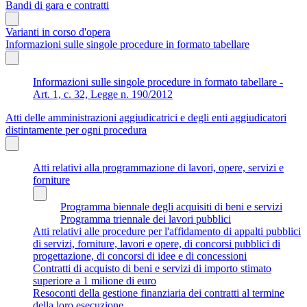
Bandi di gara e contratti
Varianti in corso d'opera
Informazioni sulle singole procedure in formato tabellare
Informazioni sulle singole procedure in formato tabellare -
Art. 1, c. 32, Legge n. 190/2012
Atti delle amministrazioni aggiudicatrici e degli enti aggiudicatori
distintamente per ogni procedura
Atti relativi alla programmazione di lavori, opere, servizi e
forniture
Programma biennale degli acquisiti di beni e servizi
Programma triennale dei lavori pubblici
Atti relativi alle procedure per l'affidamento di appalti pubblici
di servizi, forniture, lavori e opere, di concorsi pubblici di
progettazione, di concorsi di idee e di concessioni
Contratti di acquisto di beni e servizi di importo stimato
superiore a 1 milione di euro
Resoconti della gestione finanziaria dei contratti al termine
della loro esecuzione