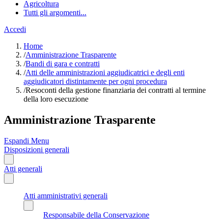
Agricoltura
Tutti gli argomenti...
Accedi
Home
/
Amministrazione Trasparente
/
Bandi di gara e contratti
/
Atti delle amministrazioni aggiudicatrici e degli enti
aggiudicatori distintamente per ogni procedura
/
Resoconti della gestione finanziaria dei contratti al termine
della loro esecuzione
Amministrazione Trasparente
Espandi Menu
Disposizioni generali
Atti generali
Atti amministrativi generali
Responsabile della Conservazione