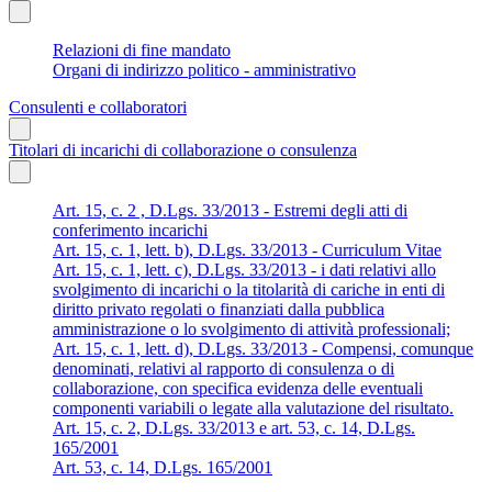
Relazioni di fine mandato
Organi di indirizzo politico - amministrativo
Consulenti e collaboratori
Titolari di incarichi di collaborazione o consulenza
Art. 15, c. 2 , D.Lgs. 33/2013 - Estremi degli atti di
conferimento incarichi
Art. 15, c. 1, lett. b), D.Lgs. 33/2013 - Curriculum Vitae
Art. 15, c. 1, lett. c), D.Lgs. 33/2013 - i dati relativi allo
svolgimento di incarichi o la titolarità di cariche in enti di
diritto privato regolati o finanziati dalla pubblica
amministrazione o lo svolgimento di attività professionali;
Art. 15, c. 1, lett. d), D.Lgs. 33/2013 - Compensi, comunque
denominati, relativi al rapporto di consulenza o di
collaborazione, con specifica evidenza delle eventuali
componenti variabili o legate alla valutazione del risultato.
Art. 15, c. 2, D.Lgs. 33/2013 e art. 53, c. 14, D.Lgs.
165/2001
Art. 53, c. 14, D.Lgs. 165/2001