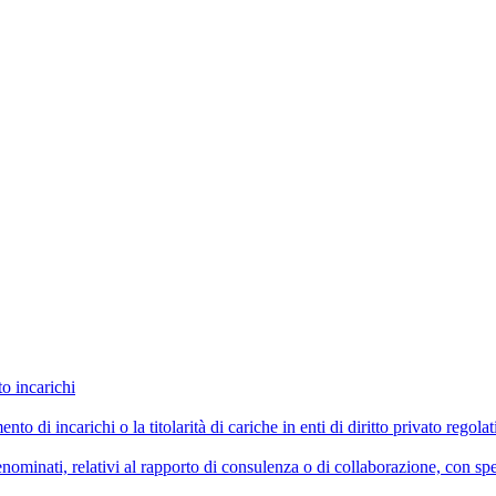
to incarichi
imento di incarichi o la titolarità di cariche in enti di diritto privato reg
ominati, relativi al rapporto di consulenza o di collaborazione, con spe