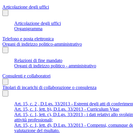
Articolazione degli uffici
Articolazione degli uffici
Organigramma
Telefono e posta elettronica
Organi di indirizzo politico-amministrativo
Relazioni di fine mandato
Organi di indirizzo politico - amministrativo
Consulenti e collaboratori
Titolari di incarichi di collaborazione o consulenza
Art. 15, c. 2 , D.Lgs. 33/2013 - Estremi degli atti di conferimen
Art. 15, c. 1, lett. b), D.Lgs. 33/2013 - Curriculum Vitae
Art. 15, c. 1, lett. c), D.Lgs. 33/2013 - i dati relativi allo svolg
attività professionali;
Art. 15, c. 1, lett. d), D.Lgs. 33/2013 - Compensi, comunque den
valutazione del risultato.