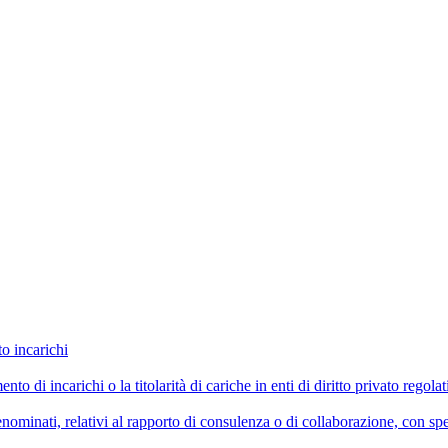
to incarichi
imento di incarichi o la titolarità di cariche in enti di diritto privato reg
ominati, relativi al rapporto di consulenza o di collaborazione, con spe