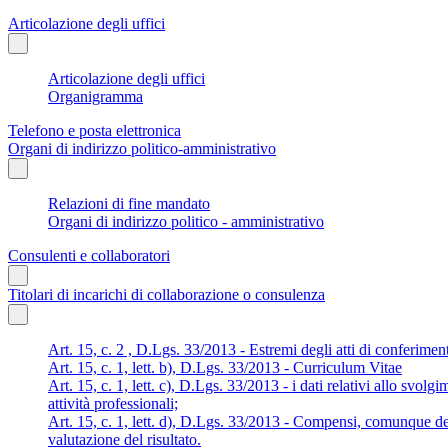
Articolazione degli uffici
Articolazione degli uffici
Organigramma
Telefono e posta elettronica
Organi di indirizzo politico-amministrativo
Relazioni di fine mandato
Organi di indirizzo politico - amministrativo
Consulenti e collaboratori
Titolari di incarichi di collaborazione o consulenza
Art. 15, c. 2 , D.Lgs. 33/2013 - Estremi degli atti di conferimen
Art. 15, c. 1, lett. b), D.Lgs. 33/2013 - Curriculum Vitae
Art. 15, c. 1, lett. c), D.Lgs. 33/2013 - i dati relativi allo svolg
attività professionali;
Art. 15, c. 1, lett. d), D.Lgs. 33/2013 - Compensi, comunque den
valutazione del risultato.