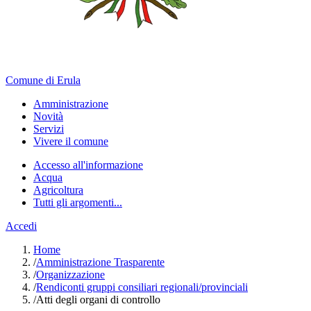
Comune di Erula
Amministrazione
Novità
Servizi
Vivere il comune
Accesso all'informazione
Acqua
Agricoltura
Tutti gli argomenti...
Accedi
Home
/
Amministrazione Trasparente
/
Organizzazione
/
Rendiconti gruppi consiliari regionali/provinciali
/
Atti degli organi di controllo