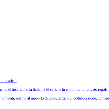
to incarichi
imento di incarichi o la titolarità di cariche in enti di diritto privato reg
ominati, relativi al rapporto di consulenza o di collaborazione, con spe