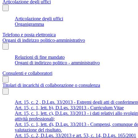
Articolazione degli uffici
Articolazione degli uffici
Organigramma
Telefono e posta elettronica
Organi di indirizzo politico-amministrativo
Relazioni di fine mandato
Organi di indirizzo politico - amministrativo
Consulenti e collaboratori
Titolari di incarichi di collaborazione o consulenza
Art. 15, c. 2 , D.Lgs. 33/2013 - Estremi degli atti di conferimen
Art. 15, c. 1, lett. b), D.Lgs. 33/2013 - Curriculum Vitae
Art. 15, c. 1, lett. c), D.Lgs. 33/2013 - i dati relativi allo svolg
attività professionali;
Art. 15, c. 1, lett. d), D.Lgs. 33/2013 - Compensi, comunque den
valutazione del risultato.
Art. 15, c. 2, D.Lgs. 33/2013 e art. 53, c. 14, D.Lgs. 165/2001