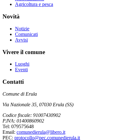
Agricoltura e pesca
Novità
Notizie
Comunicati
Avvisi
Vivere il comune
Luoghi
Eventi
Contatti
Comune di Erula
Via Nazionale 35, 07030 Erula (SS)
Codice fiscale: 91007430902
P.IVA: 01400860902
Tel: 079575648
Email:
comunedierula@libero.it
PEC:
protocollo@pec.comunedierula.it