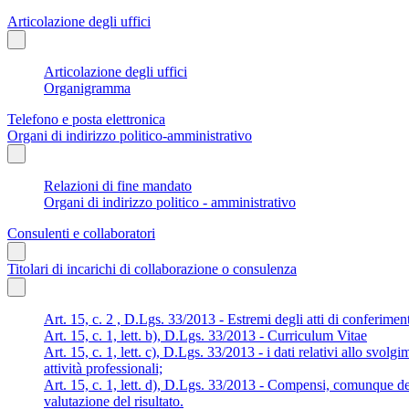
Articolazione degli uffici
Articolazione degli uffici
Organigramma
Telefono e posta elettronica
Organi di indirizzo politico-amministrativo
Relazioni di fine mandato
Organi di indirizzo politico - amministrativo
Consulenti e collaboratori
Titolari di incarichi di collaborazione o consulenza
Art. 15, c. 2 , D.Lgs. 33/2013 - Estremi degli atti di conferimen
Art. 15, c. 1, lett. b), D.Lgs. 33/2013 - Curriculum Vitae
Art. 15, c. 1, lett. c), D.Lgs. 33/2013 - i dati relativi allo svolg
attività professionali;
Art. 15, c. 1, lett. d), D.Lgs. 33/2013 - Compensi, comunque den
valutazione del risultato.