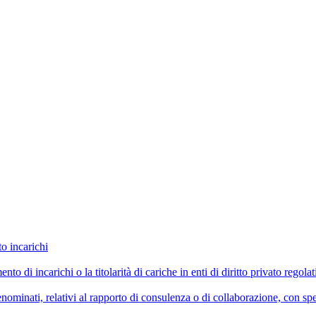
to incarichi
imento di incarichi o la titolarità di cariche in enti di diritto privato reg
ominati, relativi al rapporto di consulenza o di collaborazione, con spe