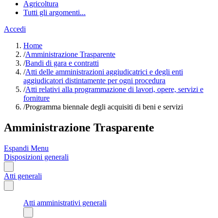
Agricoltura
Tutti gli argomenti...
Accedi
Home
/
Amministrazione Trasparente
/
Bandi di gara e contratti
/
Atti delle amministrazioni aggiudicatrici e degli enti
aggiudicatori distintamente per ogni procedura
/
Atti relativi alla programmazione di lavori, opere, servizi e
forniture
/
Programma biennale degli acquisiti di beni e servizi
Amministrazione Trasparente
Espandi Menu
Disposizioni generali
Atti generali
Atti amministrativi generali