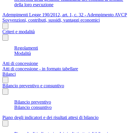
della loro esecuzione
Adempimenti Legge 190/2012, art. 1, c. 32 - Adempimento AVCP
Sovvenzioni, contributi, sussidi, vantaggi economici
Criteri e modalità
Regolamenti
Modalità
Atti di concessione
Atti di concessione - in formato tabellare
Bilanci
Bilancio preventivo e consuntivo
Bilancio preventivo
Bilancio consuntivo
Piano degli indicatori e dei risultati attesi di bilancio