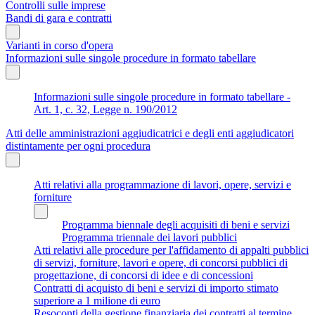
Controlli sulle imprese
Bandi di gara e contratti
Varianti in corso d'opera
Informazioni sulle singole procedure in formato tabellare
Informazioni sulle singole procedure in formato tabellare -
Art. 1, c. 32, Legge n. 190/2012
Atti delle amministrazioni aggiudicatrici e degli enti aggiudicatori
distintamente per ogni procedura
Atti relativi alla programmazione di lavori, opere, servizi e
forniture
Programma biennale degli acquisiti di beni e servizi
Programma triennale dei lavori pubblici
Atti relativi alle procedure per l'affidamento di appalti pubblici
di servizi, forniture, lavori e opere, di concorsi pubblici di
progettazione, di concorsi di idee e di concessioni
Contratti di acquisto di beni e servizi di importo stimato
superiore a 1 milione di euro
Resoconti della gestione finanziaria dei contratti al termine