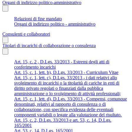
Organi di indirizzo politico-amministrativo
Relazioni di fine mandato
Organi di indirizzo politico - amministrativo
Consulenti e collaboratori
Titolari di incarichi di collaborazione o consulenza
Art. 15, c. 2 , D.Lgs. 33/2013 - Estremi degli atti di
conferimento incarichi
Art. 15, c. 1, lett. b), D.Lgs. 33/2013 - Curriculum Vitae
Art. 15, c. 1, lett. c), D.Lgs. 33/2013 - i dati relativi allo
svolgimento di incarichi o la titolarità di cariche in enti di
diritto privato regolati o finanziati dalla pubblica
amministrazione o lo svolgimento di attività professionali;
Art. 15, c. 1, lett. d), D.Lgs. 33/2013 - Compensi, comunque
denominati, relativi al rapporto di consulenza o di
collaborazione, con specifica evidenza delle eventuali
componenti variabili o legate alla valutazione del risultato.
Art. 15, c. 2, D.Lgs. 33/2013 e art. 53, c. 14, D.Lgs.
165/2001
Art. 53, c. 14, D.Lgs. 165/2001