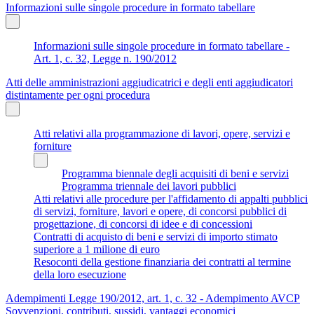
Informazioni sulle singole procedure in formato tabellare
Informazioni sulle singole procedure in formato tabellare -
Art. 1, c. 32, Legge n. 190/2012
Atti delle amministrazioni aggiudicatrici e degli enti aggiudicatori
distintamente per ogni procedura
Atti relativi alla programmazione di lavori, opere, servizi e
forniture
Programma biennale degli acquisiti di beni e servizi
Programma triennale dei lavori pubblici
Atti relativi alle procedure per l'affidamento di appalti pubblici
di servizi, forniture, lavori e opere, di concorsi pubblici di
progettazione, di concorsi di idee e di concessioni
Contratti di acquisto di beni e servizi di importo stimato
superiore a 1 milione di euro
Resoconti della gestione finanziaria dei contratti al termine
della loro esecuzione
Adempimenti Legge 190/2012, art. 1, c. 32 - Adempimento AVCP
Sovvenzioni, contributi, sussidi, vantaggi economici