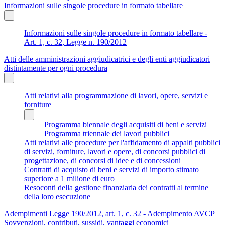
Informazioni sulle singole procedure in formato tabellare
Informazioni sulle singole procedure in formato tabellare -
Art. 1, c. 32, Legge n. 190/2012
Atti delle amministrazioni aggiudicatrici e degli enti aggiudicatori
distintamente per ogni procedura
Atti relativi alla programmazione di lavori, opere, servizi e
forniture
Programma biennale degli acquisiti di beni e servizi
Programma triennale dei lavori pubblici
Atti relativi alle procedure per l'affidamento di appalti pubblici
di servizi, forniture, lavori e opere, di concorsi pubblici di
progettazione, di concorsi di idee e di concessioni
Contratti di acquisto di beni e servizi di importo stimato
superiore a 1 milione di euro
Resoconti della gestione finanziaria dei contratti al termine
della loro esecuzione
Adempimenti Legge 190/2012, art. 1, c. 32 - Adempimento AVCP
Sovvenzioni, contributi, sussidi, vantaggi economici