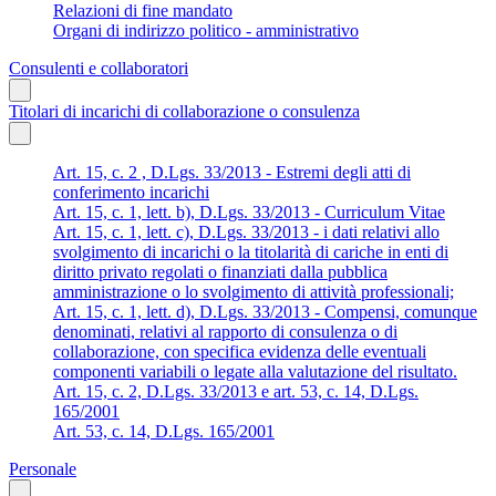
Relazioni di fine mandato
Organi di indirizzo politico - amministrativo
Consulenti e collaboratori
Titolari di incarichi di collaborazione o consulenza
Art. 15, c. 2 , D.Lgs. 33/2013 - Estremi degli atti di
conferimento incarichi
Art. 15, c. 1, lett. b), D.Lgs. 33/2013 - Curriculum Vitae
Art. 15, c. 1, lett. c), D.Lgs. 33/2013 - i dati relativi allo
svolgimento di incarichi o la titolarità di cariche in enti di
diritto privato regolati o finanziati dalla pubblica
amministrazione o lo svolgimento di attività professionali;
Art. 15, c. 1, lett. d), D.Lgs. 33/2013 - Compensi, comunque
denominati, relativi al rapporto di consulenza o di
collaborazione, con specifica evidenza delle eventuali
componenti variabili o legate alla valutazione del risultato.
Art. 15, c. 2, D.Lgs. 33/2013 e art. 53, c. 14, D.Lgs.
165/2001
Art. 53, c. 14, D.Lgs. 165/2001
Personale