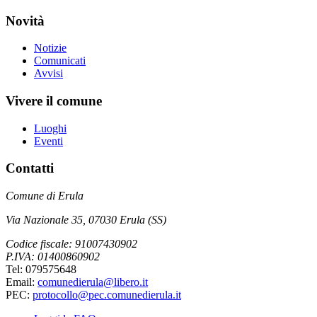
Novità
Notizie
Comunicati
Avvisi
Vivere il comune
Luoghi
Eventi
Contatti
Comune di Erula
Via Nazionale 35, 07030 Erula (SS)
Codice fiscale: 91007430902
P.IVA: 01400860902
Tel: 079575648
Email:
comunedierula@libero.it
PEC:
protocollo@pec.comunedierula.it