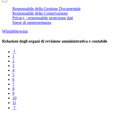
Responsabile della Gestione Documentale
Responsabile della Conservazione
Privacy - responsabile protezione dati
Spese di rappresentanza
Whistleblowing
Relazioni degli organi di revisione amministrativa e contabile
Pagina
precedente
1
2
3
4
5
6
7
8
9
10
11
Pagina
successiva