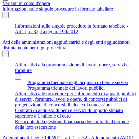
Varianti in corso d'opera
Informazioni sulle singole procedure in formato tabellare
Informazioni sulle singole procedure in formato tabellare -
Art. 1, c. 32, Legge n. 190/2012
Atti delle amministrazioni aggiudicatrici e degli enti aggiudicatori
distintamente per ogni procedura
Atti relativi alla programmazione di lavori, opere, servizi e
forniture
Programma biennale degli acquisiti di beni e servizi
Programma triennale dei lavori pubblici
Atti relativi alle procedure per l'affidamento di appalti pubblici
di servizi, forniture, lavori e opere, di concorsi pubblici di
progettazione, di concorsi di idee e di concessioni
Contratti di acquisto di beni e servizi di importo stimato
superiore a 1 milione di euro
Resoconti della gestione finanziaria dei contratti al termine
della loro esecuzione
Adempimenti Legge 190/2012, art. 1, c. 32 - Adempimento AVCP