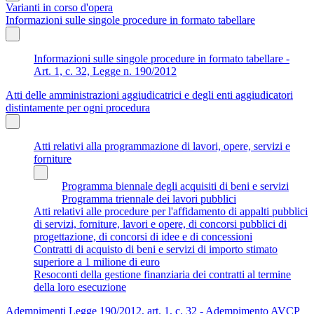
Varianti in corso d'opera
Informazioni sulle singole procedure in formato tabellare
Informazioni sulle singole procedure in formato tabellare -
Art. 1, c. 32, Legge n. 190/2012
Atti delle amministrazioni aggiudicatrici e degli enti aggiudicatori
distintamente per ogni procedura
Atti relativi alla programmazione di lavori, opere, servizi e
forniture
Programma biennale degli acquisiti di beni e servizi
Programma triennale dei lavori pubblici
Atti relativi alle procedure per l'affidamento di appalti pubblici
di servizi, forniture, lavori e opere, di concorsi pubblici di
progettazione, di concorsi di idee e di concessioni
Contratti di acquisto di beni e servizi di importo stimato
superiore a 1 milione di euro
Resoconti della gestione finanziaria dei contratti al termine
della loro esecuzione
Adempimenti Legge 190/2012, art. 1, c. 32 - Adempimento AVCP