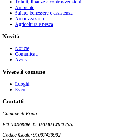
Tributi, finanze e contravvenzioni
Ambiente
Salute, benessere e assistenza
Autorizzazioni
Agricoltura e pesca
Novità
Notizie
Comunicati
Avvisi
Vivere il comune
Luoghi
Eventi
Contatti
Comune di Erula
Via Nazionale 35, 07030 Erula (SS)
Codice fiscale: 91007430902