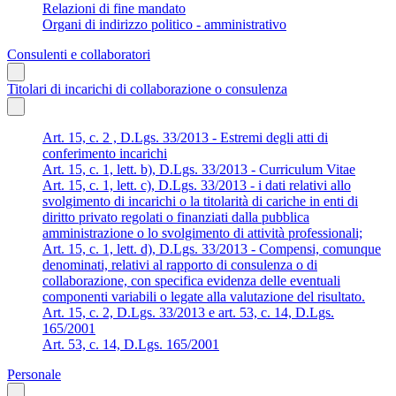
Relazioni di fine mandato
Organi di indirizzo politico - amministrativo
Consulenti e collaboratori
Titolari di incarichi di collaborazione o consulenza
Art. 15, c. 2 , D.Lgs. 33/2013 - Estremi degli atti di
conferimento incarichi
Art. 15, c. 1, lett. b), D.Lgs. 33/2013 - Curriculum Vitae
Art. 15, c. 1, lett. c), D.Lgs. 33/2013 - i dati relativi allo
svolgimento di incarichi o la titolarità di cariche in enti di
diritto privato regolati o finanziati dalla pubblica
amministrazione o lo svolgimento di attività professionali;
Art. 15, c. 1, lett. d), D.Lgs. 33/2013 - Compensi, comunque
denominati, relativi al rapporto di consulenza o di
collaborazione, con specifica evidenza delle eventuali
componenti variabili o legate alla valutazione del risultato.
Art. 15, c. 2, D.Lgs. 33/2013 e art. 53, c. 14, D.Lgs.
165/2001
Art. 53, c. 14, D.Lgs. 165/2001
Personale