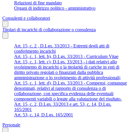
Relazioni di fine mandato
Organi di indirizzo politico - amministrativo
Consulenti e collaboratori
Titolari di incarichi di collaborazione o consulenza
Art. 15, c. 2 , D.Lgs. 33/2013 - Estremi degli atti di
conferimento incarichi
Art. 15, c. 1, lett. b), D.Lgs. 33/2013 - Curriculum Vitae
Art. 15, c. 1, lett. c), D.Lgs. 33/2013 - i dati relativi allo
svolgimento di incarichi o la titolarità di cariche in enti di
diritto privato regolati o finanziati dalla pubblica
amministrazione o lo svolgimento di attività professionali;
Art. 15, c. 1, lett. d), D.Lgs. 33/2013 - Compensi, comunque
denominati, relativi al rapporto di consulenza o di
collaborazione, con specifica evidenza delle eventuali
componenti variabili o legate alla valutazione del risultato.
Art. 15, c. 2, D.Lgs. 33/2013 e art. 53, c. 14, D.Lgs.
165/2001
Art. 53, c. 14, D.Lgs. 165/2001
Personale