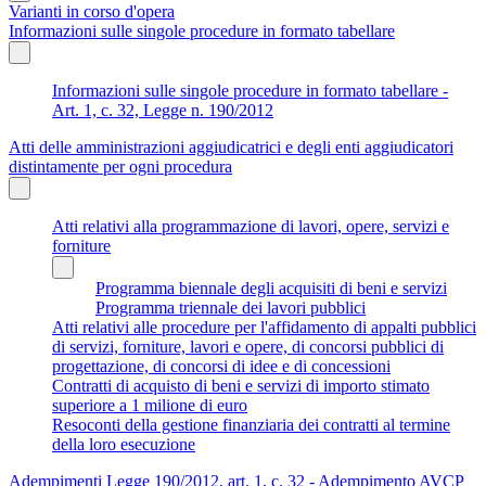
Varianti in corso d'opera
Informazioni sulle singole procedure in formato tabellare
Informazioni sulle singole procedure in formato tabellare -
Art. 1, c. 32, Legge n. 190/2012
Atti delle amministrazioni aggiudicatrici e degli enti aggiudicatori
distintamente per ogni procedura
Atti relativi alla programmazione di lavori, opere, servizi e
forniture
Programma biennale degli acquisiti di beni e servizi
Programma triennale dei lavori pubblici
Atti relativi alle procedure per l'affidamento di appalti pubblici
di servizi, forniture, lavori e opere, di concorsi pubblici di
progettazione, di concorsi di idee e di concessioni
Contratti di acquisto di beni e servizi di importo stimato
superiore a 1 milione di euro
Resoconti della gestione finanziaria dei contratti al termine
della loro esecuzione
Adempimenti Legge 190/2012, art. 1, c. 32 - Adempimento AVCP