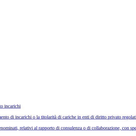
to incarichi
imento di incarichi o la titolarità di cariche in enti di diritto privato reg
ominati, relativi al rapporto di consulenza o di collaborazione, con spe