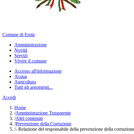
Comune di Erula
Amministrazione
Novità
Servizi
Vivere il comune
Accesso all'informazione
Acqua
Agricoltura
Tutti gli argomenti...
Accedi
Home
/
Amministrazione Trasparente
/
Altri contenuti
/
Prevenzione della Corruzione
/
- Relazione del responsabile della prevenzione della corruzione