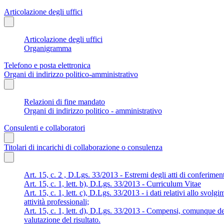
Articolazione degli uffici
Articolazione degli uffici
Organigramma
Telefono e posta elettronica
Organi di indirizzo politico-amministrativo
Relazioni di fine mandato
Organi di indirizzo politico - amministrativo
Consulenti e collaboratori
Titolari di incarichi di collaborazione o consulenza
Art. 15, c. 2 , D.Lgs. 33/2013 - Estremi degli atti di conferimen
Art. 15, c. 1, lett. b), D.Lgs. 33/2013 - Curriculum Vitae
Art. 15, c. 1, lett. c), D.Lgs. 33/2013 - i dati relativi allo svolg
attività professionali;
Art. 15, c. 1, lett. d), D.Lgs. 33/2013 - Compensi, comunque den
valutazione del risultato.