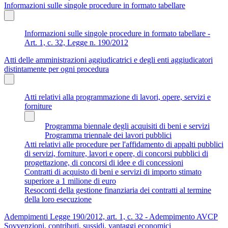
Informazioni sulle singole procedure in formato tabellare
Informazioni sulle singole procedure in formato tabellare -
Art. 1, c. 32, Legge n. 190/2012
Atti delle amministrazioni aggiudicatrici e degli enti aggiudicatori
distintamente per ogni procedura
Atti relativi alla programmazione di lavori, opere, servizi e
forniture
Programma biennale degli acquisiti di beni e servizi
Programma triennale dei lavori pubblici
Atti relativi alle procedure per l'affidamento di appalti pubblici
di servizi, forniture, lavori e opere, di concorsi pubblici di
progettazione, di concorsi di idee e di concessioni
Contratti di acquisto di beni e servizi di importo stimato
superiore a 1 milione di euro
Resoconti della gestione finanziaria dei contratti al termine
della loro esecuzione
Adempimenti Legge 190/2012, art. 1, c. 32 - Adempimento AVCP
Sovvenzioni, contributi, sussidi, vantaggi economici