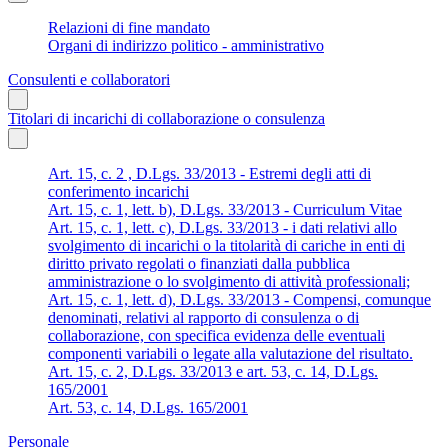
Relazioni di fine mandato
Organi di indirizzo politico - amministrativo
Consulenti e collaboratori
Titolari di incarichi di collaborazione o consulenza
Art. 15, c. 2 , D.Lgs. 33/2013 - Estremi degli atti di
conferimento incarichi
Art. 15, c. 1, lett. b), D.Lgs. 33/2013 - Curriculum Vitae
Art. 15, c. 1, lett. c), D.Lgs. 33/2013 - i dati relativi allo
svolgimento di incarichi o la titolarità di cariche in enti di
diritto privato regolati o finanziati dalla pubblica
amministrazione o lo svolgimento di attività professionali;
Art. 15, c. 1, lett. d), D.Lgs. 33/2013 - Compensi, comunque
denominati, relativi al rapporto di consulenza o di
collaborazione, con specifica evidenza delle eventuali
componenti variabili o legate alla valutazione del risultato.
Art. 15, c. 2, D.Lgs. 33/2013 e art. 53, c. 14, D.Lgs.
165/2001
Art. 53, c. 14, D.Lgs. 165/2001
Personale