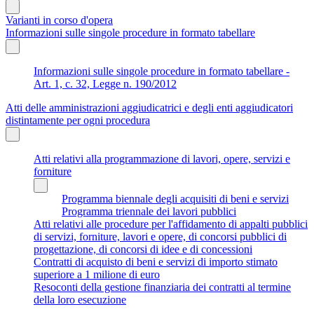
Varianti in corso d'opera
Informazioni sulle singole procedure in formato tabellare
Informazioni sulle singole procedure in formato tabellare -
Art. 1, c. 32, Legge n. 190/2012
Atti delle amministrazioni aggiudicatrici e degli enti aggiudicatori
distintamente per ogni procedura
Atti relativi alla programmazione di lavori, opere, servizi e
forniture
Programma biennale degli acquisiti di beni e servizi
Programma triennale dei lavori pubblici
Atti relativi alle procedure per l'affidamento di appalti pubblici
di servizi, forniture, lavori e opere, di concorsi pubblici di
progettazione, di concorsi di idee e di concessioni
Contratti di acquisto di beni e servizi di importo stimato
superiore a 1 milione di euro
Resoconti della gestione finanziaria dei contratti al termine
della loro esecuzione