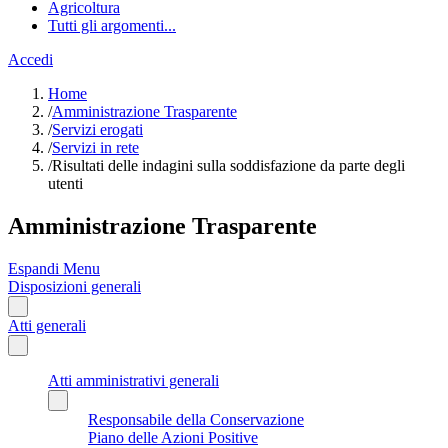
Agricoltura
Tutti gli argomenti...
Accedi
Home
/
Amministrazione Trasparente
/
Servizi erogati
/
Servizi in rete
/
Risultati delle indagini sulla soddisfazione da parte degli
utenti
Amministrazione Trasparente
Espandi Menu
Disposizioni generali
Atti generali
Atti amministrativi generali
Responsabile della Conservazione
Piano delle Azioni Positive