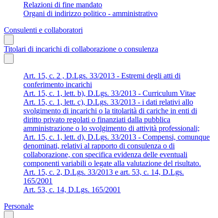
Relazioni di fine mandato
Organi di indirizzo politico - amministrativo
Consulenti e collaboratori
Titolari di incarichi di collaborazione o consulenza
Art. 15, c. 2 , D.Lgs. 33/2013 - Estremi degli atti di
conferimento incarichi
Art. 15, c. 1, lett. b), D.Lgs. 33/2013 - Curriculum Vitae
Art. 15, c. 1, lett. c), D.Lgs. 33/2013 - i dati relativi allo
svolgimento di incarichi o la titolarità di cariche in enti di
diritto privato regolati o finanziati dalla pubblica
amministrazione o lo svolgimento di attività professionali;
Art. 15, c. 1, lett. d), D.Lgs. 33/2013 - Compensi, comunque
denominati, relativi al rapporto di consulenza o di
collaborazione, con specifica evidenza delle eventuali
componenti variabili o legate alla valutazione del risultato.
Art. 15, c. 2, D.Lgs. 33/2013 e art. 53, c. 14, D.Lgs.
165/2001
Art. 53, c. 14, D.Lgs. 165/2001
Personale