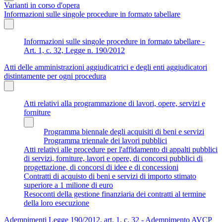
Varianti in corso d'opera
Informazioni sulle singole procedure in formato tabellare
Informazioni sulle singole procedure in formato tabellare -
Art. 1, c. 32, Legge n. 190/2012
Atti delle amministrazioni aggiudicatrici e degli enti aggiudicatori
distintamente per ogni procedura
Atti relativi alla programmazione di lavori, opere, servizi e
forniture
Programma biennale degli acquisiti di beni e servizi
Programma triennale dei lavori pubblici
Atti relativi alle procedure per l'affidamento di appalti pubblici
di servizi, forniture, lavori e opere, di concorsi pubblici di
progettazione, di concorsi di idee e di concessioni
Contratti di acquisto di beni e servizi di importo stimato
superiore a 1 milione di euro
Resoconti della gestione finanziaria dei contratti al termine
della loro esecuzione
Adempimenti Legge 190/2012, art. 1, c. 32 - Adempimento AVCP