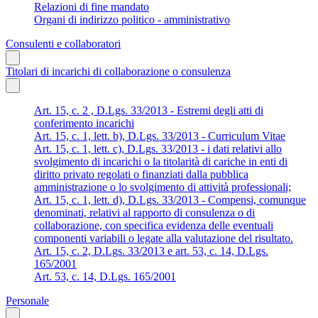
Relazioni di fine mandato
Organi di indirizzo politico - amministrativo
Consulenti e collaboratori
Titolari di incarichi di collaborazione o consulenza
Art. 15, c. 2 , D.Lgs. 33/2013 - Estremi degli atti di
conferimento incarichi
Art. 15, c. 1, lett. b), D.Lgs. 33/2013 - Curriculum Vitae
Art. 15, c. 1, lett. c), D.Lgs. 33/2013 - i dati relativi allo
svolgimento di incarichi o la titolarità di cariche in enti di
diritto privato regolati o finanziati dalla pubblica
amministrazione o lo svolgimento di attività professionali;
Art. 15, c. 1, lett. d), D.Lgs. 33/2013 - Compensi, comunque
denominati, relativi al rapporto di consulenza o di
collaborazione, con specifica evidenza delle eventuali
componenti variabili o legate alla valutazione del risultato.
Art. 15, c. 2, D.Lgs. 33/2013 e art. 53, c. 14, D.Lgs.
165/2001
Art. 53, c. 14, D.Lgs. 165/2001
Personale