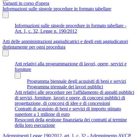
Varianti in corso d'opera
Informazioni sulle singole procedure in formato tabellare
Informazioni sulle singole procedure in formato tabellare -
Art. 1, c. 32, Legge n. 190/2012
Atti delle amministrazioni aggiudicatrici e degli enti aggiudicatori
distintamente per ogni procedura
Atti relativi alla programmazione di lavori, opere, servizi e
forniture
Programma biennale degli acquisiti di beni e servizi
Programma triennale dei lavori pubblici
Atti relativi alle procedure per l'affidamento di appalti pubblici
di servizi, forniture, lavori e opere, di concorsi pubblici di
progettazione, di concorsi di idee e di concessioni
Contratti di acquisto di beni e servizi di importo stimato
superiore a 1 milione di euro
Resoconti della gestione finanziaria dei contratti al termine
della loro esecuzione
Adempimenti Legge 190/2012, art. 1, c. 32 - Adempimento AVCP