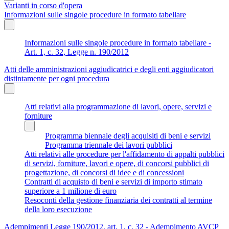
Varianti in corso d'opera
Informazioni sulle singole procedure in formato tabellare
Informazioni sulle singole procedure in formato tabellare -
Art. 1, c. 32, Legge n. 190/2012
Atti delle amministrazioni aggiudicatrici e degli enti aggiudicatori
distintamente per ogni procedura
Atti relativi alla programmazione di lavori, opere, servizi e
forniture
Programma biennale degli acquisiti di beni e servizi
Programma triennale dei lavori pubblici
Atti relativi alle procedure per l'affidamento di appalti pubblici
di servizi, forniture, lavori e opere, di concorsi pubblici di
progettazione, di concorsi di idee e di concessioni
Contratti di acquisto di beni e servizi di importo stimato
superiore a 1 milione di euro
Resoconti della gestione finanziaria dei contratti al termine
della loro esecuzione
Adempimenti Legge 190/2012, art. 1, c. 32 - Adempimento AVCP