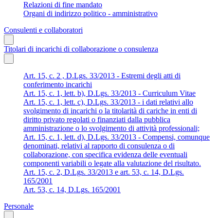
Relazioni di fine mandato
Organi di indirizzo politico - amministrativo
Consulenti e collaboratori
Titolari di incarichi di collaborazione o consulenza
Art. 15, c. 2 , D.Lgs. 33/2013 - Estremi degli atti di
conferimento incarichi
Art. 15, c. 1, lett. b), D.Lgs. 33/2013 - Curriculum Vitae
Art. 15, c. 1, lett. c), D.Lgs. 33/2013 - i dati relativi allo
svolgimento di incarichi o la titolarità di cariche in enti di
diritto privato regolati o finanziati dalla pubblica
amministrazione o lo svolgimento di attività professionali;
Art. 15, c. 1, lett. d), D.Lgs. 33/2013 - Compensi, comunque
denominati, relativi al rapporto di consulenza o di
collaborazione, con specifica evidenza delle eventuali
componenti variabili o legate alla valutazione del risultato.
Art. 15, c. 2, D.Lgs. 33/2013 e art. 53, c. 14, D.Lgs.
165/2001
Art. 53, c. 14, D.Lgs. 165/2001
Personale