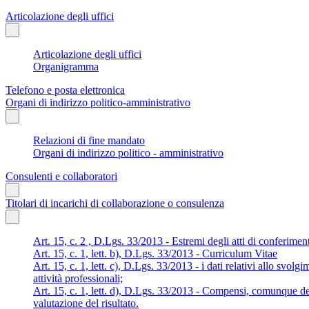
Articolazione degli uffici
Articolazione degli uffici
Organigramma
Telefono e posta elettronica
Organi di indirizzo politico-amministrativo
Relazioni di fine mandato
Organi di indirizzo politico - amministrativo
Consulenti e collaboratori
Titolari di incarichi di collaborazione o consulenza
Art. 15, c. 2 , D.Lgs. 33/2013 - Estremi degli atti di conferimen
Art. 15, c. 1, lett. b), D.Lgs. 33/2013 - Curriculum Vitae
Art. 15, c. 1, lett. c), D.Lgs. 33/2013 - i dati relativi allo svolg
attività professionali;
Art. 15, c. 1, lett. d), D.Lgs. 33/2013 - Compensi, comunque den
valutazione del risultato.