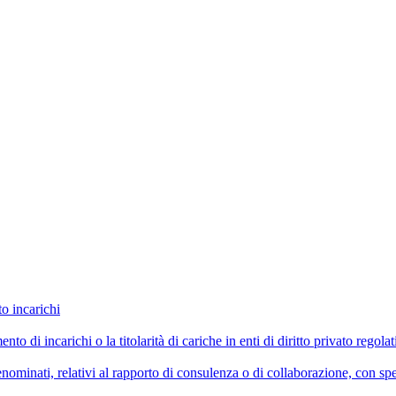
to incarichi
imento di incarichi o la titolarità di cariche in enti di diritto privato reg
ominati, relativi al rapporto di consulenza o di collaborazione, con spe