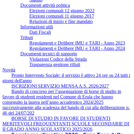
Documenti attività politica
Elezioni comunali 12 giugno 2022
Elezioni comunali 11 giugno 2017
Relazioni di inizio e fine mandato
Informazioni utili
Dati Fiscali
Tributi
Regolamenti e Delibere IMU e TARI - Anno 2023
Regolamenti e Delibere IMU e TARI - Anno 2024
Documenti tecnici di supporto
Violazioni Codice della Strada
Trasparenza gestione rifiuti
Novità
Pronto Intervento Sociale: il servizio è attivo 24 ore su 24 tutti i
giorni dell'anno
ISCRIZIONI SERVIZIO MENSA A.S. 2026/2027
Bando di concorso per l’assegnazione di borse di studio in
favore di studenti residenti nel Comune di Erula che hanno
conseguito la laurea nell’anno accademico 2024/2025
successivamente alla scadenza del bando di cui alla deliberazione n.
46 del 24/07/202
BORSE DI STUDIO IN FAVORE DI STUDENTI
MERITEVOLI FREQUENTANTI SCUOLE SECONDARIE DI
II GRADO ANNO SCOLASTICO 2025/2026