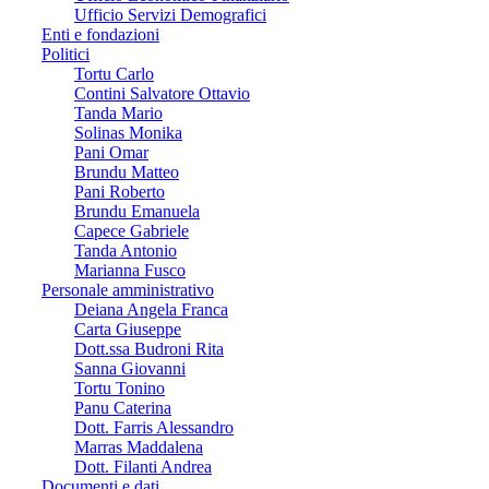
Ufficio Servizi Demografici
Enti e fondazioni
Politici
Tortu Carlo
Contini Salvatore Ottavio
Tanda Mario
Solinas Monika
Pani Omar
Brundu Matteo
Pani Roberto
Brundu Emanuela
Capece Gabriele
Tanda Antonio
Marianna Fusco
Personale amministrativo
Deiana Angela Franca
Carta Giuseppe
Dott.ssa Budroni Rita
Sanna Giovanni
Tortu Tonino
Panu Caterina
Dott. Farris Alessandro
Marras Maddalena
Dott. Filanti Andrea
Documenti e dati