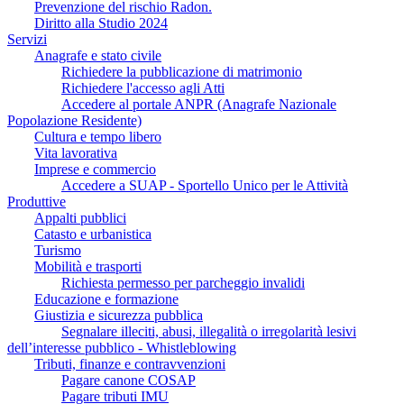
Prevenzione del rischio Radon.
Diritto alla Studio 2024
Servizi
Anagrafe e stato civile
Richiedere la pubblicazione di matrimonio
Richiedere l'accesso agli Atti
Accedere al portale ANPR (Anagrafe Nazionale
Popolazione Residente)
Cultura e tempo libero
Vita lavorativa
Imprese e commercio
Accedere a SUAP - Sportello Unico per le Attività
Produttive
Appalti pubblici
Catasto e urbanistica
Turismo
Mobilità e trasporti
Richiesta permesso per parcheggio invalidi
Educazione e formazione
Giustizia e sicurezza pubblica
Segnalare illeciti, abusi, illegalità o irregolarità lesivi
dell’interesse pubblico - Whistleblowing
Tributi, finanze e contravvenzioni
Pagare canone COSAP
Pagare tributi IMU