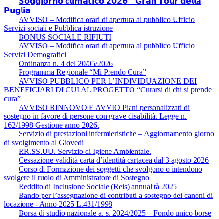
𝗦𝗼𝗴𝗴𝗶𝗼𝗿𝗻𝗼 𝗰𝗹𝗶𝗺𝗮𝘁𝗶𝗰𝗼 𝟮𝟬𝟮𝟲 – 𝗚𝗿𝗮𝗻 𝗧𝗼𝘂𝗿 𝗱𝗲𝗹𝗹𝗮
𝗣𝘂𝗴𝗹𝗶𝗮
AVVISO – Modifica orari di apertura al pubblico Ufficio
Servizi sociali e Pubblica istruzione
BONUS SOCIALE RIFIUTI
AVVISO – Modifica orari di apertura al pubblico Ufficio
Servizi Demografici
Ordinanza n. 4 del 20/05/2026
Programma Regionale “Mi Prendo Cura”
AVVISO PUBBLICO PER L’INDIVIDUAZIONE DEI
BENEFICIARI DI CUI AL PROGETTO “Curarsi di chi si prende
cura”
AVVISO RINNOVO E AVVIO Piani personalizzati di
sostegno in favore di persone con grave disabilità. Legge n.
162/1998 Gestione anno 2026.
Servizio di prestazioni infermieristiche – Aggiornamento giorno
di svolgimento al Giovedi
RR.SS.UU. Servizio di Igiene Ambientale.
Cessazione validità carta d’identità cartacea dal 3 agosto 2026
Corso di Formazione dei soggetti che svolgono o intendono
svolgere il ruolo di Amministratore di Sostegno
Reddito di Inclusione Sociale (Reis) annualità 2025
Bando per l’assegnazione di contributi a sostegno dei canoni di
locazione - Anno 2025 L.431/1998
Borsa di studio nazionale a. s. 2024/2025 – Fondo unico borse