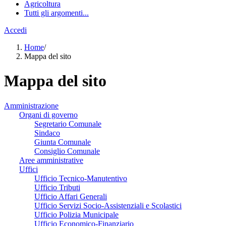
Agricoltura
Tutti gli argomenti...
Accedi
Home
/
Mappa del sito
Mappa del sito
Amministrazione
Organi di governo
Segretario Comunale
Sindaco
Giunta Comunale
Consiglio Comunale
Aree amministrative
Uffici
Ufficio Tecnico-Manutentivo
Ufficio Tributi
Ufficio Affari Generali
Ufficio Servizi Socio-Assistenziali e Scolastici
Ufficio Polizia Municipale
Ufficio Economico-Finanziario