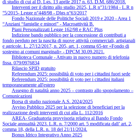
di studio di cui al D. Lgs. 13 aprile 2017 n. 63. D.M. 686/2018.
Interventi per il diritto allo studio 2025, L.R n°31/1984 - L.R n
°5/2015- Legge n°448/98 - Dlgs n°63/2017
Fondo Nazionale delle Politiche Sociali 2019 e 2020 - Area 1
“Anziani “famiglie e minori” - Macroattività B.
Piani Personalizzati Legge 162/98 e RAC Plus
Indizione bando pubblico per la concessione di contributi a
fondo perduto per la nascita di nuove attività commerciali, artigianali
e agricole. L. 27/12/2017, n. 205, art. 1, comma 65-ter «Fondo di
sostegno ai comuni marginali» - DPCM 30.09.2021.
Biblioteca Comunale - Attivato in nuovo numero di telefonia
fissa. 079/0976834
Rilascio SPID gratuito
Referendum 2025: possibilità di voto per i cittadini fuori sede
Referendum 2025: possibilità di voto per i cittadini italiani
temporaneamente all'estero
Assegno di natalità anno 2025 – contrasto allo spopolamento –
Comunicazioni
Borsa di studio nazionale A.S. 2024/2025
Avviso Pubblico 2025 per la selezione di beneficiari per la
realizzazione degli interventi di cui alla L. 112/2016
AREA- Graduatoria provvisoria relativa al Bando Fondo
Sociale annualità 2023. L.R. n. 7/2000 art. 5 modificata dall’ art. 2,
comma 18, della L.R. n. 18 del 21/11/2024.
Bonus Idrico Integrativo Anno 2025