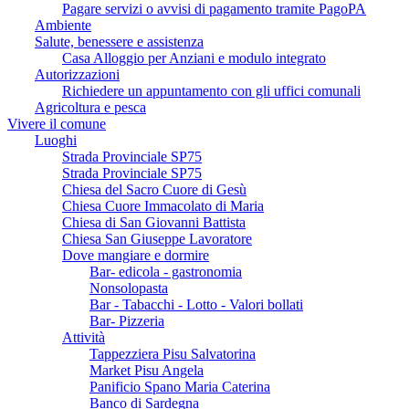
Pagare servizi o avvisi di pagamento tramite PagoPA
Ambiente
Salute, benessere e assistenza
Casa Alloggio per Anziani e modulo integrato
Autorizzazioni
Richiedere un appuntamento con gli uffici comunali
Agricoltura e pesca
Vivere il comune
Luoghi
Strada Provinciale SP75
Strada Provinciale SP75
Chiesa del Sacro Cuore di Gesù
Chiesa Cuore Immacolato di Maria
Chiesa di San Giovanni Battista
Chiesa San Giuseppe Lavoratore
Dove mangiare e dormire
Bar- edicola - gastronomia
Nonsolopasta
Bar - Tabacchi - Lotto - Valori bollati
Bar- Pizzeria
Attività
Tappezziera Pisu Salvatorina
Market Pisu Angela
Panificio Spano Maria Caterina
Banco di Sardegna