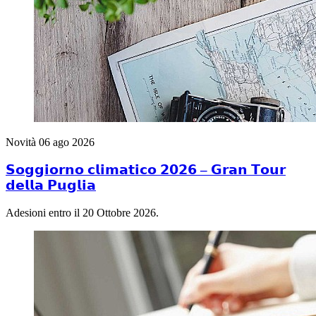
Novità
06 ago 2026
𝗦𝗼𝗴𝗴𝗶𝗼𝗿𝗻𝗼 𝗰𝗹𝗶𝗺𝗮𝘁𝗶𝗰𝗼 𝟮𝟬𝟮𝟲 – 𝗚𝗿𝗮𝗻 𝗧𝗼𝘂𝗿
𝗱𝗲𝗹𝗹𝗮 𝗣𝘂𝗴𝗹𝗶𝗮
Adesioni entro il 20 Ottobre 2026.