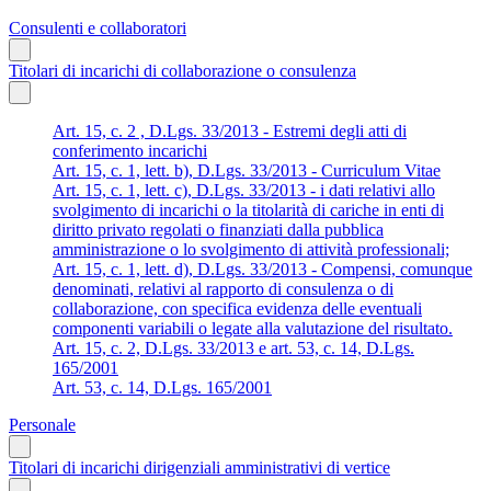
Consulenti e collaboratori
Titolari di incarichi di collaborazione o consulenza
Art. 15, c. 2 , D.Lgs. 33/2013 - Estremi degli atti di
conferimento incarichi
Art. 15, c. 1, lett. b), D.Lgs. 33/2013 - Curriculum Vitae
Art. 15, c. 1, lett. c), D.Lgs. 33/2013 - i dati relativi allo
svolgimento di incarichi o la titolarità di cariche in enti di
diritto privato regolati o finanziati dalla pubblica
amministrazione o lo svolgimento di attività professionali;
Art. 15, c. 1, lett. d), D.Lgs. 33/2013 - Compensi, comunque
denominati, relativi al rapporto di consulenza o di
collaborazione, con specifica evidenza delle eventuali
componenti variabili o legate alla valutazione del risultato.
Art. 15, c. 2, D.Lgs. 33/2013 e art. 53, c. 14, D.Lgs.
165/2001
Art. 53, c. 14, D.Lgs. 165/2001
Personale
Titolari di incarichi dirigenziali amministrativi di vertice