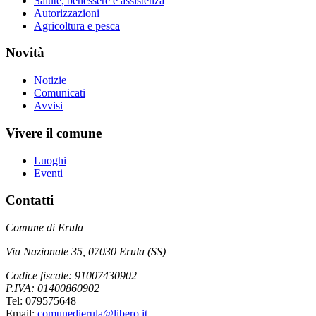
Salute, benessere e assistenza
Autorizzazioni
Agricoltura e pesca
Novità
Notizie
Comunicati
Avvisi
Vivere il comune
Luoghi
Eventi
Contatti
Comune di Erula
Via Nazionale 35, 07030 Erula (SS)
Codice fiscale: 91007430902
P.IVA: 01400860902
Tel: 079575648
Email:
comunedierula@libero.it