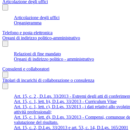
Articolazione degli uffici
Articolazione degli uffici
Organigramma
Telefono e posta elettronica
Organi di indirizzo politico-amministrativo
Relazioni di fine mandato
Organi di indirizzo politico - amministrativo
Consulenti e collaboratori
Titolari di incarichi di collaborazione o consulenza
Art. 15, c. 2 , D.Lgs. 33/2013 - Estremi degli atti di conferimen
Art. 15, c. 1, lett. b), D.Lgs. 33/2013 - Curriculum Vitae
Art. 15, c. 1, lett. c), D.Lgs. 33/2013 - i dati relativi allo svolg
attività professionali;
Art. 15, c. 1, lett. d), D.Lgs. 33/2013 - Compensi, comunque den
valutazione del risultato.
Art. 15, c. 2, D.Lgs. 33/2013 e art. 53, c. 14, D.Lgs. 165/2001