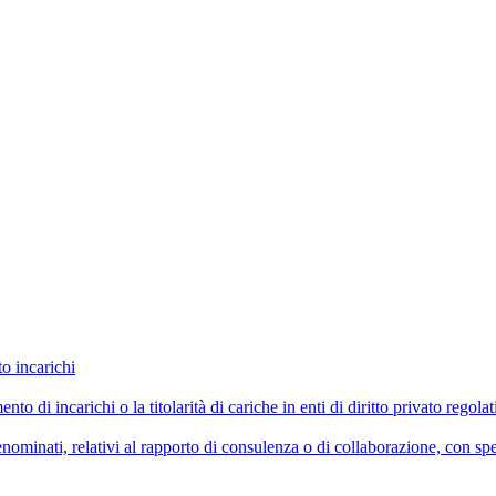
to incarichi
imento di incarichi o la titolarità di cariche in enti di diritto privato reg
ominati, relativi al rapporto di consulenza o di collaborazione, con spe