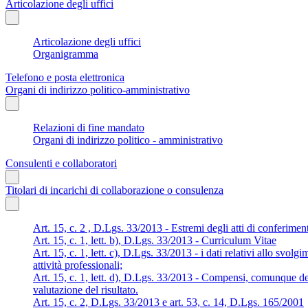
Articolazione degli uffici
Articolazione degli uffici
Organigramma
Telefono e posta elettronica
Organi di indirizzo politico-amministrativo
Relazioni di fine mandato
Organi di indirizzo politico - amministrativo
Consulenti e collaboratori
Titolari di incarichi di collaborazione o consulenza
Art. 15, c. 2 , D.Lgs. 33/2013 - Estremi degli atti di conferimen
Art. 15, c. 1, lett. b), D.Lgs. 33/2013 - Curriculum Vitae
Art. 15, c. 1, lett. c), D.Lgs. 33/2013 - i dati relativi allo svolg
attività professionali;
Art. 15, c. 1, lett. d), D.Lgs. 33/2013 - Compensi, comunque den
valutazione del risultato.
Art. 15, c. 2, D.Lgs. 33/2013 e art. 53, c. 14, D.Lgs. 165/2001