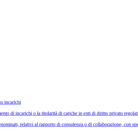
to incarichi
imento di incarichi o la titolarità di cariche in enti di diritto privato reg
ominati, relativi al rapporto di consulenza o di collaborazione, con spe