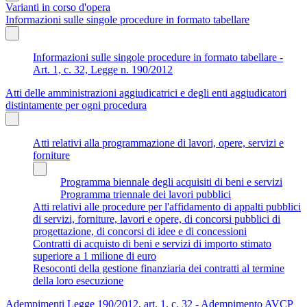
Varianti in corso d'opera
Informazioni sulle singole procedure in formato tabellare
Informazioni sulle singole procedure in formato tabellare -
Art. 1, c. 32, Legge n. 190/2012
Atti delle amministrazioni aggiudicatrici e degli enti aggiudicatori
distintamente per ogni procedura
Atti relativi alla programmazione di lavori, opere, servizi e
forniture
Programma biennale degli acquisiti di beni e servizi
Programma triennale dei lavori pubblici
Atti relativi alle procedure per l'affidamento di appalti pubblici
di servizi, forniture, lavori e opere, di concorsi pubblici di
progettazione, di concorsi di idee e di concessioni
Contratti di acquisto di beni e servizi di importo stimato
superiore a 1 milione di euro
Resoconti della gestione finanziaria dei contratti al termine
della loro esecuzione
Adempimenti Legge 190/2012, art. 1, c. 32 - Adempimento AVCP