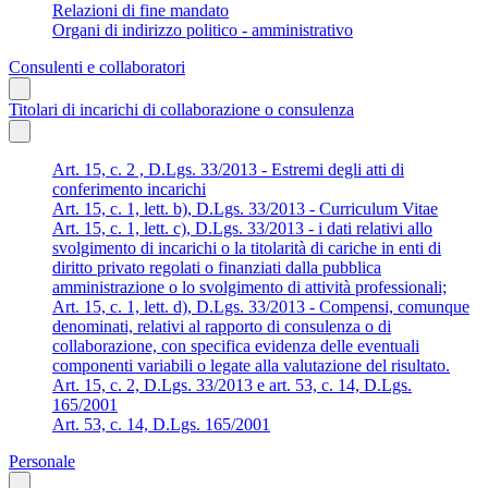
Relazioni di fine mandato
Organi di indirizzo politico - amministrativo
Consulenti e collaboratori
Titolari di incarichi di collaborazione o consulenza
Art. 15, c. 2 , D.Lgs. 33/2013 - Estremi degli atti di
conferimento incarichi
Art. 15, c. 1, lett. b), D.Lgs. 33/2013 - Curriculum Vitae
Art. 15, c. 1, lett. c), D.Lgs. 33/2013 - i dati relativi allo
svolgimento di incarichi o la titolarità di cariche in enti di
diritto privato regolati o finanziati dalla pubblica
amministrazione o lo svolgimento di attività professionali;
Art. 15, c. 1, lett. d), D.Lgs. 33/2013 - Compensi, comunque
denominati, relativi al rapporto di consulenza o di
collaborazione, con specifica evidenza delle eventuali
componenti variabili o legate alla valutazione del risultato.
Art. 15, c. 2, D.Lgs. 33/2013 e art. 53, c. 14, D.Lgs.
165/2001
Art. 53, c. 14, D.Lgs. 165/2001
Personale