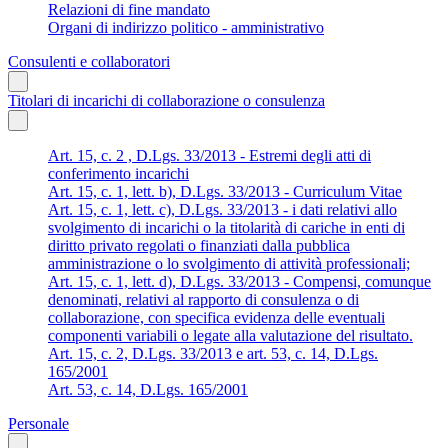
Relazioni di fine mandato
Organi di indirizzo politico - amministrativo
Consulenti e collaboratori
Titolari di incarichi di collaborazione o consulenza
Art. 15, c. 2 , D.Lgs. 33/2013 - Estremi degli atti di
conferimento incarichi
Art. 15, c. 1, lett. b), D.Lgs. 33/2013 - Curriculum Vitae
Art. 15, c. 1, lett. c), D.Lgs. 33/2013 - i dati relativi allo
svolgimento di incarichi o la titolarità di cariche in enti di
diritto privato regolati o finanziati dalla pubblica
amministrazione o lo svolgimento di attività professionali;
Art. 15, c. 1, lett. d), D.Lgs. 33/2013 - Compensi, comunque
denominati, relativi al rapporto di consulenza o di
collaborazione, con specifica evidenza delle eventuali
componenti variabili o legate alla valutazione del risultato.
Art. 15, c. 2, D.Lgs. 33/2013 e art. 53, c. 14, D.Lgs.
165/2001
Art. 53, c. 14, D.Lgs. 165/2001
Personale