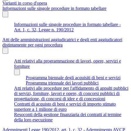
Varianti in corso d'opera
Informazioni sulle singole procedure in formato tabellare
Informazioni sulle singole procedure in formato tabellare -
Art. 1, c. 32, Legge n. 190/2012
Atti delle amministrazioni aggiudicatrici e degli enti aggiudicatori
distintamente per ogni procedura
Atti relativi alla programmazione di lavori, opere, servizi e
forniture
Programma biennale degli acquisiti di beni e servizi
Programma triennale dei lavori pubblici
Atti relativi alle procedure per l'affidamento di appalti pubblici
di servizi, forniture, lavori e opere, di concorsi pubblici di
progettazione, di concorsi di idee e di concessioni
Contratti di acquisto di beni e servizi di importo stimato
superiore a 1 milione di euro
Resoconti della gestione finanziaria dei contratti al termine
della loro esecuzione
Adempimenti Legge 190/2012, art. 1, c. 32 - Adempimento AVCP