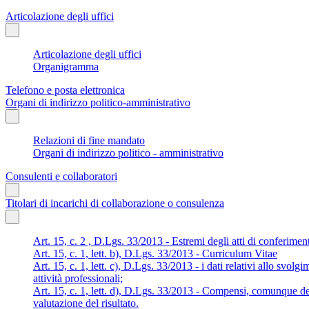
Articolazione degli uffici
Articolazione degli uffici
Organigramma
Telefono e posta elettronica
Organi di indirizzo politico-amministrativo
Relazioni di fine mandato
Organi di indirizzo politico - amministrativo
Consulenti e collaboratori
Titolari di incarichi di collaborazione o consulenza
Art. 15, c. 2 , D.Lgs. 33/2013 - Estremi degli atti di conferimen
Art. 15, c. 1, lett. b), D.Lgs. 33/2013 - Curriculum Vitae
Art. 15, c. 1, lett. c), D.Lgs. 33/2013 - i dati relativi allo svolg
attività professionali;
Art. 15, c. 1, lett. d), D.Lgs. 33/2013 - Compensi, comunque den
valutazione del risultato.