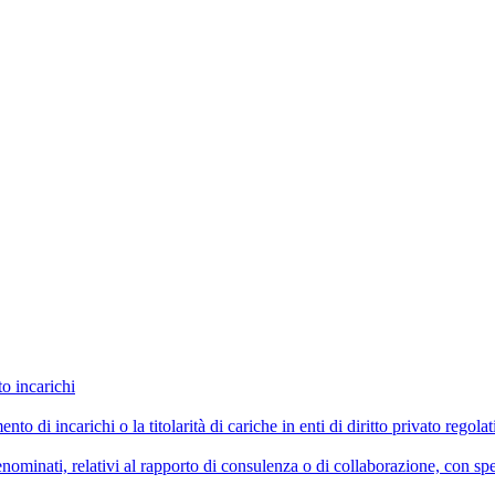
to incarichi
imento di incarichi o la titolarità di cariche in enti di diritto privato reg
ominati, relativi al rapporto di consulenza o di collaborazione, con spe