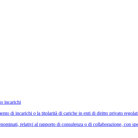
to incarichi
imento di incarichi o la titolarità di cariche in enti di diritto privato reg
ominati, relativi al rapporto di consulenza o di collaborazione, con spe