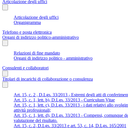
Articolazione degli uffici
Articolazione degli uffici
Organigramma
Telefono e posta elettronica
Organi di indirizzo politico-amministrativo
Relazioni di fine mandato
Organi di indirizzo politico - amministrativo
Consulenti e collaboratori
Titolari di incarichi di collaborazione o consulenza
Art. 15, c. 2 , D.Lgs. 33/2013 - Estremi degli atti di conferimen
Art. 15, c. 1, lett. b), D.Lgs. 33/2013 - Curriculum Vitae
Art. 15, c. 1, lett. c), D.Lgs. 33/2013 - i dati relativi allo svolg
attività professionali;
Art. 15, c. 1, lett. d), D.Lgs. 33/2013 - Compensi, comunque den
valutazione del risultato.
Art. 15, c. 2, D.Lgs. 33/2013 e art. 53, c. 14, D.Lgs. 165/2001