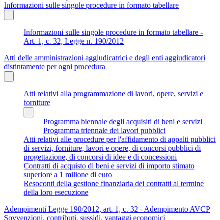
Informazioni sulle singole procedure in formato tabellare
Informazioni sulle singole procedure in formato tabellare -
Art. 1, c. 32, Legge n. 190/2012
Atti delle amministrazioni aggiudicatrici e degli enti aggiudicatori
distintamente per ogni procedura
Atti relativi alla programmazione di lavori, opere, servizi e
forniture
Programma biennale degli acquisiti di beni e servizi
Programma triennale dei lavori pubblici
Atti relativi alle procedure per l'affidamento di appalti pubblici
di servizi, forniture, lavori e opere, di concorsi pubblici di
progettazione, di concorsi di idee e di concessioni
Contratti di acquisto di beni e servizi di importo stimato
superiore a 1 milione di euro
Resoconti della gestione finanziaria dei contratti al termine
della loro esecuzione
Adempimenti Legge 190/2012, art. 1, c. 32 - Adempimento AVCP
Sovvenzioni, contributi, sussidi, vantaggi economici