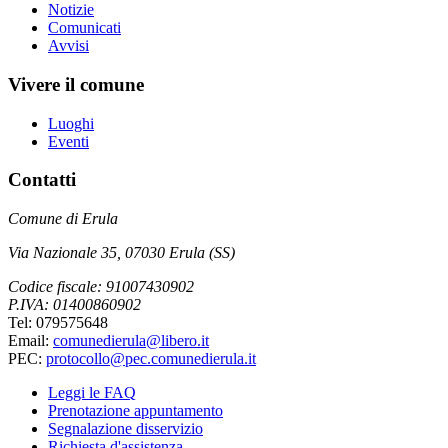
Notizie
Comunicati
Avvisi
Vivere il comune
Luoghi
Eventi
Contatti
Comune di Erula
Via Nazionale 35, 07030 Erula (SS)
Codice fiscale: 91007430902
P.IVA: 01400860902
Tel: 079575648
Email:
comunedierula@libero.it
PEC:
protocollo@pec.comunedierula.it
Leggi le FAQ
Prenotazione appuntamento
Segnalazione disservizio
Richiesta d'assistenza