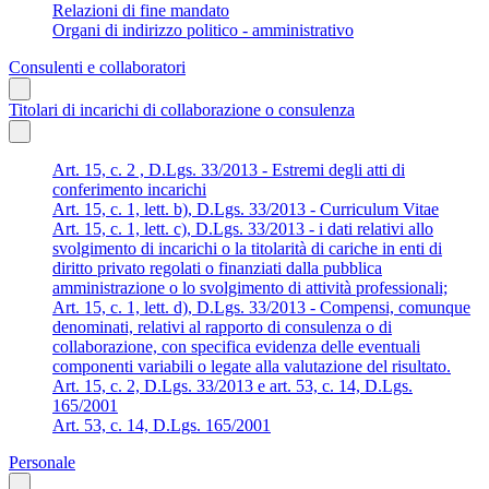
Relazioni di fine mandato
Organi di indirizzo politico - amministrativo
Consulenti e collaboratori
Titolari di incarichi di collaborazione o consulenza
Art. 15, c. 2 , D.Lgs. 33/2013 - Estremi degli atti di
conferimento incarichi
Art. 15, c. 1, lett. b), D.Lgs. 33/2013 - Curriculum Vitae
Art. 15, c. 1, lett. c), D.Lgs. 33/2013 - i dati relativi allo
svolgimento di incarichi o la titolarità di cariche in enti di
diritto privato regolati o finanziati dalla pubblica
amministrazione o lo svolgimento di attività professionali;
Art. 15, c. 1, lett. d), D.Lgs. 33/2013 - Compensi, comunque
denominati, relativi al rapporto di consulenza o di
collaborazione, con specifica evidenza delle eventuali
componenti variabili o legate alla valutazione del risultato.
Art. 15, c. 2, D.Lgs. 33/2013 e art. 53, c. 14, D.Lgs.
165/2001
Art. 53, c. 14, D.Lgs. 165/2001
Personale