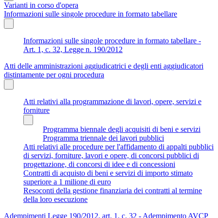
Varianti in corso d'opera
Informazioni sulle singole procedure in formato tabellare
Informazioni sulle singole procedure in formato tabellare -
Art. 1, c. 32, Legge n. 190/2012
Atti delle amministrazioni aggiudicatrici e degli enti aggiudicatori
distintamente per ogni procedura
Atti relativi alla programmazione di lavori, opere, servizi e
forniture
Programma biennale degli acquisiti di beni e servizi
Programma triennale dei lavori pubblici
Atti relativi alle procedure per l'affidamento di appalti pubblici
di servizi, forniture, lavori e opere, di concorsi pubblici di
progettazione, di concorsi di idee e di concessioni
Contratti di acquisto di beni e servizi di importo stimato
superiore a 1 milione di euro
Resoconti della gestione finanziaria dei contratti al termine
della loro esecuzione
Adempimenti Legge 190/2012, art. 1, c. 32 - Adempimento AVCP