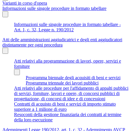
Varianti in corso d'opera
Informazioni sulle singole procedure in formato tabellare
Informazioni sulle singole procedure in formato tabellare -
Art. 1, c. 32, Legge n. 190/2012
Atti delle amministrazioni aggiudicatrici e degli enti aggiudicatori
distintamente per ogni procedura
Atti relativi alla programmazione di lavori, opere, servizi e
forniture
Programma biennale degli acquisiti di beni e servizi
Programma triennale dei lavori pubblici
Atti relativi alle procedure per l'affidamento di appalti pubblici
di servizi, forniture, lavori e opere, di concorsi pubblici di
progettazione, di concorsi di idee e di concessioni
Contratti di acquisto di beni e servizi di importo stimato
superiore a 1 milione di euro
Resoconti della gestione finanziaria dei contratti al termine
della loro esecuzione
Adempimenti Legge 190/2012, art. 1, c. 32 - Adempimento AVCP