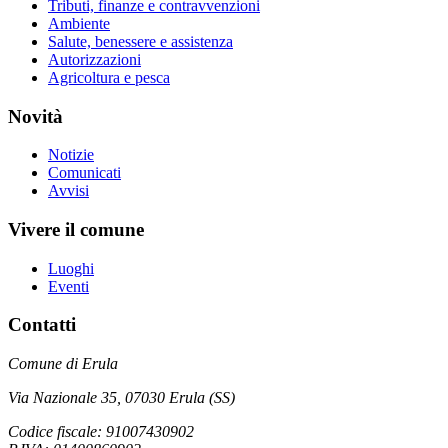
Tributi, finanze e contravvenzioni
Ambiente
Salute, benessere e assistenza
Autorizzazioni
Agricoltura e pesca
Novità
Notizie
Comunicati
Avvisi
Vivere il comune
Luoghi
Eventi
Contatti
Comune di Erula
Via Nazionale 35, 07030 Erula (SS)
Codice fiscale: 91007430902