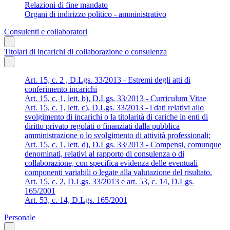
Relazioni di fine mandato
Organi di indirizzo politico - amministrativo
Consulenti e collaboratori
Titolari di incarichi di collaborazione o consulenza
Art. 15, c. 2 , D.Lgs. 33/2013 - Estremi degli atti di
conferimento incarichi
Art. 15, c. 1, lett. b), D.Lgs. 33/2013 - Curriculum Vitae
Art. 15, c. 1, lett. c), D.Lgs. 33/2013 - i dati relativi allo
svolgimento di incarichi o la titolarità di cariche in enti di
diritto privato regolati o finanziati dalla pubblica
amministrazione o lo svolgimento di attività professionali;
Art. 15, c. 1, lett. d), D.Lgs. 33/2013 - Compensi, comunque
denominati, relativi al rapporto di consulenza o di
collaborazione, con specifica evidenza delle eventuali
componenti variabili o legate alla valutazione del risultato.
Art. 15, c. 2, D.Lgs. 33/2013 e art. 53, c. 14, D.Lgs.
165/2001
Art. 53, c. 14, D.Lgs. 165/2001
Personale