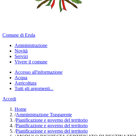
Comune di Erula
Amministrazione
Novità
Servizi
Vivere il comune
Accesso all'informazione
Acqua
Agricoltura
Tutti gli argomenti...
Accedi
Home
/
Amministrazione Trasparente
/
Pianificazione e governo del territorio
/
Pianificazione e governo del territorio
/
Pianificazione e governo del territorio