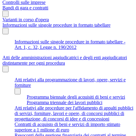
Controlli sulle imprese
Bandi di gara e contratti
Varianti in corso d'opera
Informazioni sulle singole procedure in formato tabellare
Informazioni sulle singole procedure in formato tabellare -
Art. 1, c. 32, Legge n. 190/2012
Atti delle amministrazioni aggiudicatrici e degli enti aggiudicatori
distintamente per ogni procedura
Atti relativi alla programmazione di lavori, opere, servizi e
forniture
Programma biennale degli acquisiti di beni e servizi
Programma triennale dei lavori pubblici
Atti relativi alle procedure per l'affidamento di appalti pubblici
di servizi, forniture, lavori e opere, di concorsi pubblici di
progettazione, di concorsi di idee e di concessioni
Contratti di acquisto di beni e servizi di importo stimato
superiore a 1 milione di euro
Resoconti della gestione finanziaria dei contratti al termine