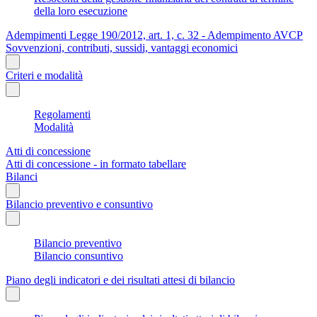
della loro esecuzione
Adempimenti Legge 190/2012, art. 1, c. 32 - Adempimento AVCP
Sovvenzioni, contributi, sussidi, vantaggi economici
Criteri e modalità
Regolamenti
Modalità
Atti di concessione
Atti di concessione - in formato tabellare
Bilanci
Bilancio preventivo e consuntivo
Bilancio preventivo
Bilancio consuntivo
Piano degli indicatori e dei risultati attesi di bilancio