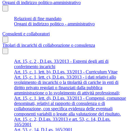
Organi di indirizzo politico-amministrativo
Relazioni di fine mandato
Organi di indirizzo politico - amministrativo
Consulenti e collaboratori
Titolari di incarichi di collaborazione o consulenza
Art. 15, c. 2 , D.Lgs. 33/2013 - Estremi degli atti di
conferimento incarichi
Art. 15, c. 1, lett. b), D.Lgs. 33/2013 - Curriculum Vitae
Art. 15, c. 1, lett. c), D.Lgs. 33/2013 - i dati relativi allo
svolgimento di incarichi o la titolarità di cariche in enti di
diritto privato regolati o finanziati dalla pubblica
amministrazione o lo svolgimento di attività professionali;
Art. 15, c. 1, lett. d), D.Lgs. 33/2013 - Compensi, comunque
denominati, relativi al rapporto di consulenza o di
collaborazione, con specifica evidenza delle eventuali
componenti variabili o legate alla valutazione del risultato.
Art. 15, c. 2, D.Lgs. 33/2013 e art. 53, c. 14, D.Lgs.
165/2001
Art. 53, c. 14, D.Lgs. 165/2001