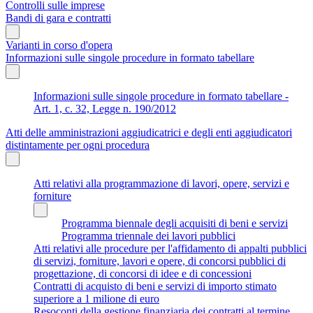
Controlli sulle imprese
Bandi di gara e contratti
Varianti in corso d'opera
Informazioni sulle singole procedure in formato tabellare
Informazioni sulle singole procedure in formato tabellare -
Art. 1, c. 32, Legge n. 190/2012
Atti delle amministrazioni aggiudicatrici e degli enti aggiudicatori
distintamente per ogni procedura
Atti relativi alla programmazione di lavori, opere, servizi e
forniture
Programma biennale degli acquisiti di beni e servizi
Programma triennale dei lavori pubblici
Atti relativi alle procedure per l'affidamento di appalti pubblici
di servizi, forniture, lavori e opere, di concorsi pubblici di
progettazione, di concorsi di idee e di concessioni
Contratti di acquisto di beni e servizi di importo stimato
superiore a 1 milione di euro
Resoconti della gestione finanziaria dei contratti al termine