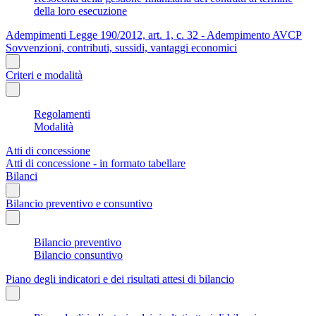
della loro esecuzione
Adempimenti Legge 190/2012, art. 1, c. 32 - Adempimento AVCP
Sovvenzioni, contributi, sussidi, vantaggi economici
Criteri e modalità
Regolamenti
Modalità
Atti di concessione
Atti di concessione - in formato tabellare
Bilanci
Bilancio preventivo e consuntivo
Bilancio preventivo
Bilancio consuntivo
Piano degli indicatori e dei risultati attesi di bilancio