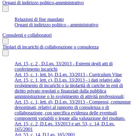
Organi di indirizzo politico-amministrativo
Relazioni di fine mandato
Organi di indirizzo politico - amministrativo
Consulenti e collaboratori
Titolari di incarichi di collaborazione o consulenza
Art. 15, c. 2 , D.Lgs. 33/2013 - Estremi degli atti di
conferimento incarichi
Art. 15, c. 1, lett. b), D.Lgs. 33/2013 - Curriculum Vitae
Art. 15, c. 1, lett. c), D.Lgs. 33/2013 - i dati relativi allo
svolgimento di incarichi o la titolarità di cariche in enti di
diritto privato regolati o finanziati dalla pubblica
amministrazione o lo svolgimento di attività professionali;
Art. 15, c. 1, lett. d), D.Lgs. 33/2013 - Compensi, comunque
denominati, relativi al rapporto di consulenza o di
collaborazione, con specifica evidenza delle eventuali
componenti variabili o legate alla valutazione del risultato.
Art. 15, c. 2, D.Lgs. 33/2013 e art. 53, c. 14, D.Lgs.
165/2001
Art. 53, c. 14, D.Lgs. 165/2001