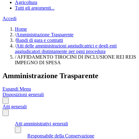
Agricoltura
Tutti gli argomenti...
Accedi
Home
/
Amministrazione Trasparente
/
Bandi di gara e contratti
/
Atti delle amministrazioni aggiudicatrici e degli enti
aggiudicatori distintamente per ogni procedura
/
AFFIDAMENTO TIROCINI DI INCLUSIONE REI REIS
IMPEGNO DI SPESA
Amministrazione Trasparente
Espandi Menu
Disposizioni generali
Atti generali
Atti amministrativi generali
Responsabile della Conservazione