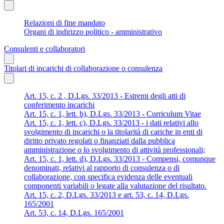
Relazioni di fine mandato
Organi di indirizzo politico - amministrativo
Consulenti e collaboratori
Titolari di incarichi di collaborazione o consulenza
Art. 15, c. 2 , D.Lgs. 33/2013 - Estremi degli atti di
conferimento incarichi
Art. 15, c. 1, lett. b), D.Lgs. 33/2013 - Curriculum Vitae
Art. 15, c. 1, lett. c), D.Lgs. 33/2013 - i dati relativi allo
svolgimento di incarichi o la titolarità di cariche in enti di
diritto privato regolati o finanziati dalla pubblica
amministrazione o lo svolgimento di attività professionali;
Art. 15, c. 1, lett. d), D.Lgs. 33/2013 - Compensi, comunque
denominati, relativi al rapporto di consulenza o di
collaborazione, con specifica evidenza delle eventuali
componenti variabili o legate alla valutazione del risultato.
Art. 15, c. 2, D.Lgs. 33/2013 e art. 53, c. 14, D.Lgs.
165/2001
Art. 53, c. 14, D.Lgs. 165/2001