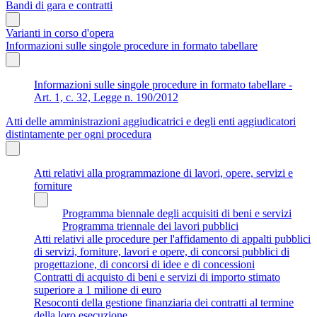
Bandi di gara e contratti
Varianti in corso d'opera
Informazioni sulle singole procedure in formato tabellare
Informazioni sulle singole procedure in formato tabellare -
Art. 1, c. 32, Legge n. 190/2012
Atti delle amministrazioni aggiudicatrici e degli enti aggiudicatori
distintamente per ogni procedura
Atti relativi alla programmazione di lavori, opere, servizi e
forniture
Programma biennale degli acquisiti di beni e servizi
Programma triennale dei lavori pubblici
Atti relativi alle procedure per l'affidamento di appalti pubblici
di servizi, forniture, lavori e opere, di concorsi pubblici di
progettazione, di concorsi di idee e di concessioni
Contratti di acquisto di beni e servizi di importo stimato
superiore a 1 milione di euro
Resoconti della gestione finanziaria dei contratti al termine
della loro esecuzione