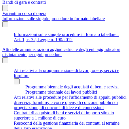
Bandi di gara e contratti
Varianti in corso d'opera
Informazioni sulle singole procedure in formato tabellare
Informazioni sulle singole procedure in formato tabellare -
Art. 1, c. 32, Legge n. 190/2012
Atti delle amministrazioni aggiudicatrici e degli enti aggiudicatori
distintamente per ogni procedura
Atti relativi alla programmazione di lavori, opere, servizi e
forniture
Programma biennale degli acquisiti di beni e servizi
Programma triennale dei lavori pubblici
Atti relativi alle procedure per l'affidamento di appalti pubblici
di servizi, forniture, lavori e opere, di concorsi pubblici di
progettazione, di concorsi di idee e di concessioni
Contratti di acquisto di beni e servizi di importo stimato
superiore a 1 milione di euro
Resoconti della gestione finanziaria dei contratti al termine
della loro esecuzione