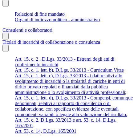
Relazioni di fine mandato
Organi di indirizzo politico - amministrativo
Consulenti e collaboratori
Titolari di incarichi di collaborazione o consulenza
Art. 15, c. 2 , D.Lgs. 33/2013 - Estremi degli atti di
conferimento incarichi
Art. 15, c. 1, lett. b), D.Lgs. 33/2013 - Curriculum Vitae
Art. 15, c. 1, lett. c), D.Lgs. 33/2013 - i dati relativi allo
svolgimento di incarichi o la titolarità di cariche in enti di
diritto privato regolati o finanziati dalla pubblica
amministrazione o lo svolgimento di attività professionali;
Art. 15, c. 1, lett. d), D.Lgs. 33/2013 - Compensi, comunque
denominati, relativi al rapporto di consulenza o di
collaborazione, con specifica evidenza delle eventuali
componenti variabili o legate alla valutazione del risultato.
Art. 15, c. 2, D.Lgs. 33/2013 e art. 53, c. 14, D.Lgs.
165/2001
Art. 53, c. 14, D.Lgs. 165/2001