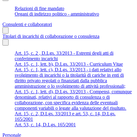
Relazioni di fine mandato
Organi di indirizzo politico - amministrativo
Consulenti e collaboratori
Titolari di incarichi di collaborazione o consulenza
Art. 15, c. 2 , D.Lgs. 33/2013 - Estremi degli atti di
conferimento incarichi
Art. 15, c. 1, lett. b), D.Lgs. 33/2013 - Curriculum Vitae
Art. 15, c. 1, lett. c), D.Lgs. 33/2013 - i dati relativi allo
svolgimento di incarichi o la titolarità di cariche in enti di
diritto privato regolati o finanziati dalla pubblica
amministrazione o lo svolgimento di attività professionali;
Art. 15, c. 1, lett. d), D.Lgs. 33/2013 - Compensi, comunque
denominati, relativi al rapporto di consulenza o di
collaborazione, con specifica evidenza delle eventuali
componenti variabili o legate alla valutazione del risultato.
Art. 15, c. 2, D.Lgs. 33/2013 e art. 53, c. 14, D.Lgs.
165/2001
Art. 53, c. 14, D.Lgs. 165/2001
Personale