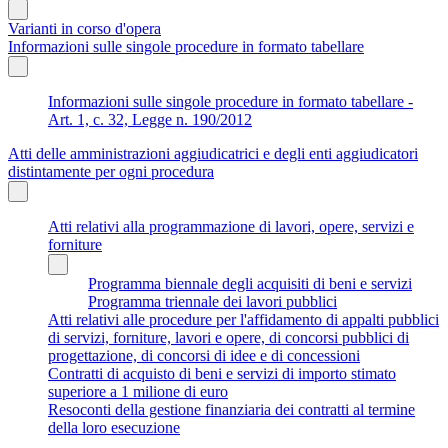
Varianti in corso d'opera
Informazioni sulle singole procedure in formato tabellare
Informazioni sulle singole procedure in formato tabellare -
Art. 1, c. 32, Legge n. 190/2012
Atti delle amministrazioni aggiudicatrici e degli enti aggiudicatori
distintamente per ogni procedura
Atti relativi alla programmazione di lavori, opere, servizi e
forniture
Programma biennale degli acquisiti di beni e servizi
Programma triennale dei lavori pubblici
Atti relativi alle procedure per l'affidamento di appalti pubblici
di servizi, forniture, lavori e opere, di concorsi pubblici di
progettazione, di concorsi di idee e di concessioni
Contratti di acquisto di beni e servizi di importo stimato
superiore a 1 milione di euro
Resoconti della gestione finanziaria dei contratti al termine
della loro esecuzione