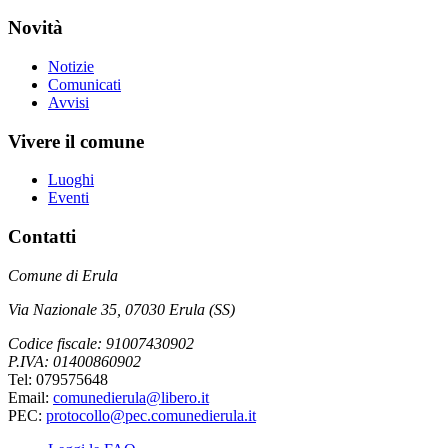
Novità
Notizie
Comunicati
Avvisi
Vivere il comune
Luoghi
Eventi
Contatti
Comune di Erula
Via Nazionale 35, 07030 Erula (SS)
Codice fiscale: 91007430902
P.IVA: 01400860902
Tel: 079575648
Email:
comunedierula@libero.it
PEC:
protocollo@pec.comunedierula.it