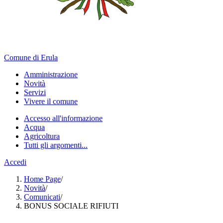
Comune di Erula
Amministrazione
Novità
Servizi
Vivere il comune
Accesso all'informazione
Acqua
Agricoltura
Tutti gli argomenti...
Accedi
Home Page
/
Novità
/
Comunicati
/
BONUS SOCIALE RIFIUTI