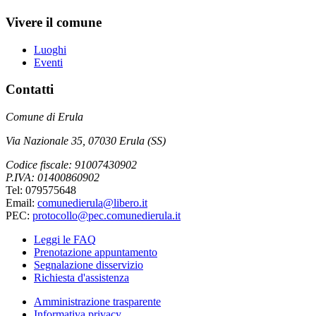
Vivere il comune
Luoghi
Eventi
Contatti
Comune di Erula
Via Nazionale 35, 07030 Erula (SS)
Codice fiscale: 91007430902
P.IVA: 01400860902
Tel: 079575648
Email:
comunedierula@libero.it
PEC:
protocollo@pec.comunedierula.it
Leggi le FAQ
Prenotazione appuntamento
Segnalazione disservizio
Richiesta d'assistenza
Amministrazione trasparente
Informativa privacy