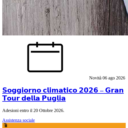
Novità
06 ago 2026
𝗦𝗼𝗴𝗴𝗶𝗼𝗿𝗻𝗼 𝗰𝗹𝗶𝗺𝗮𝘁𝗶𝗰𝗼 𝟮𝟬𝟮𝟲 – 𝗚𝗿𝗮𝗻
𝗧𝗼𝘂𝗿 𝗱𝗲𝗹𝗹𝗮 𝗣𝘂𝗴𝗹𝗶𝗮
Adesioni entro il 20 Ottobre 2026.
Assistenza sociale