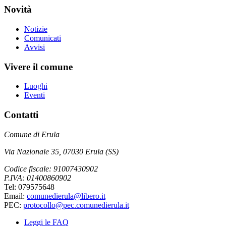
Novità
Notizie
Comunicati
Avvisi
Vivere il comune
Luoghi
Eventi
Contatti
Comune di Erula
Via Nazionale 35, 07030 Erula (SS)
Codice fiscale: 91007430902
P.IVA: 01400860902
Tel: 079575648
Email:
comunedierula@libero.it
PEC:
protocollo@pec.comunedierula.it
Leggi le FAQ